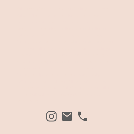
Stillberatung Tuttlingen Landkreis Tuttlingen Beikost Stillen
Stilltreff Klinikum Tuttlingen stillen Tuttlingen Wunde
Brustwarzen Milchstau Mastitis Probleme beim Stillen
Anlegepositionen Anlegen stillen Abszess Abstillen stillen
Stillberatung Tuttlingen Hebamme Tuttlingen Frauenarzt
Tuttlingen Milchstau Brustentzündung wunde Brustwarzen
schmerzen stillen Brust Frauenarzt Hebamme Tuttlingen
Hebamme Hebamme Hebamme Hebamme Tuttlingen
Hebamme Tuttlingen, Beikost Beikost Tuttlingen stillen
zungenbändchen HEbamme Tuttlingen Frauenarzt
Tuttlingen stillproblme Tuttlingen schwanger baby
Tuttlingen Klinikum Tuttlingen Stillv
orbereitung Stilltreff
Baby Tuttlingen Programm Baby Tuttlingen stillen stillen
stillen Kreißsaal Tuttlingen Zungenband Logopäadie
stillberatung